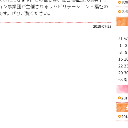
お
ョン事業団が主催されるリハビリテーション・福祉の
ス
です。ぜひご覧ください。
2019-07-23
月
火
1
2
8
9
15
1
22
2
29
3
<< 3
20
20